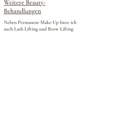
Weitere Beauty-
Behandlungen
Neben Permanent Make-Up biete ich
auch
Lash Lifting und Brow Lifting
an,
Beide Behandlungen sorgen für einen
gepflegten, frischen Look und
betonen Deine natürlichen Wimpern
und Augenbrauen ganz ohne tägliches
Styling.
So entstehen individuelle Ergebnisse,
die zu Deinem Gesicht, Deinem Stil
und Deinem Alltag passen.